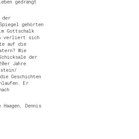
leben gedrängt
 der
Spiegel gehörten
im Gottschalk
n verliert sich
te auf die
atern? Wie
Schicksale der
20er Jahre
nstein/
die Geschichten
hlaufen. Er
nach
e Haagen, Dennis