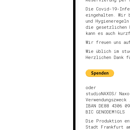
Die Covid-19-Infe
eingehalten. Wir 
und Hygieneregeln
die gesetzlichen 
kann es auch kurz
Wir freuen uns au
Wie üblich im stu
Herzlichen Dank f
oder
studioNAXOS/ Naxo
Verwendungszweck 
IBAN DE88 4306 09
BIC GENODEM1GLS
Die Produktion en
Stadt Frankfurt a