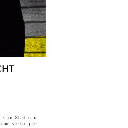
UCHT
lk im Stadtraum
gime verfolgter