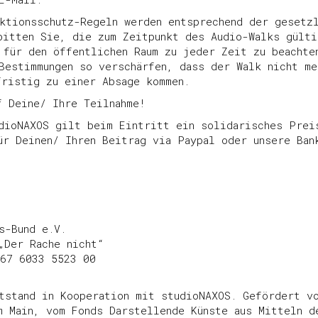
ktionsschutz-Regeln werden entsprechend der gesetz
bitten Sie, die zum Zeitpunkt des Audio-Walks gülti
 für den öffentlichen Raum zu jeder Zeit zu beachte
Bestimmungen so verschärfen, dass der Walk nicht me
fristig zu einer Absage kommen.
f Deine/ Ihre Teilnahme!
dioNAXOS gilt beim Eintritt ein solidarisches Prei
ür Deinen/ Ihren Beitrag via Paypal oder unsere Ban
s-Bund e.V.
„Der Rache nicht“
67 6033 5523 00
tstand in Kooperation mit studioNAXOS. Gefördert v
m Main, vom Fonds Darstellende Künste aus Mitteln d