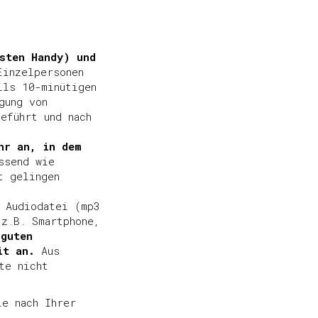
sten Handy) und
Einzelpersonen
ils 10-minütigen
gung von
eführt und nach
hr an, in dem
ssend wie
t gelingen
 Audiodatei (mp3
 z.B. Smartphone,
 guten
it an.
Aus
te nicht
ie nach Ihrer