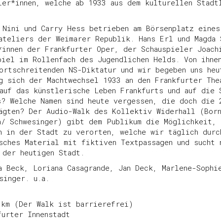
ler*innen, welche ab 1933 aus dem kulturellen Stadt
 Nini und Carry Hess betrieben am Börsenplatz eines
ateliers der Weimarer Republik. Hans Erl und Magda 
*innen der Frankfurter Oper, der Schauspieler Joach
piel im Rollenfach des Jugendlichen Helds. Von ihne
ortschreitenden NS-Diktatur und wir begeben uns heu
g sich der Machtwechsel 1933 an den Frankfurter The
auf das künstlerische Leben Frankfurts und auf die 
s? Welche Namen sind heute vergessen, die doch die 
ägten? Der Audio-Walk des Kollektiv Widerhall (Bor
n/ Schwesinger) gibt dem Publikum die Möglichkeit, 
n in der Stadt zu verorten, welche wir täglich durc
sches Material mit fiktiven Textpassagen und sucht 
 der heutigen Stadt.
a Beck, Loriana Casagrande, Jan Deck, Marlene-Sophi
singer. u.a.
3km (Der Walk ist barrierefrei)
furter Innenstadt