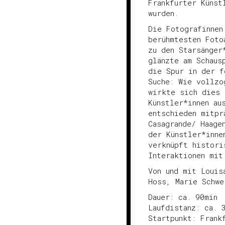
Frankfurter Künst
wurden.
Die Fotografinnen
berühmtesten Foto
zu den Starsänger
glänzte am Schaus
die Spur in der f
Suche: Wie vollzo
wirkte sich dies 
Künstler*innen au
entschieden mitpr
Casagrande/ Haage
der Künstler*inne
verknüpft histori
Interaktionen mit
Von und mit Louis
Hoss, Marie Schwe
Dauer: ca. 90min
Laufdistanz: ca. 
Startpunkt: Frank