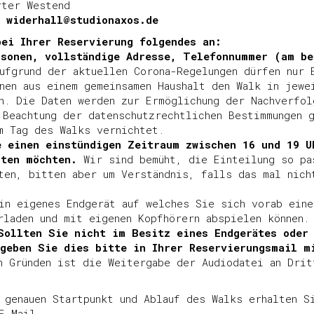
rter Westend
r widerhall@studionaxos.de
bei Ihrer Reservierung folgendes an:
rsonen, vollständige Adresse, Telefonnummer (am be
ufgrund der aktuellen Corona-Regelungen dürfen nur 
nen aus einem gemeinsamen Haushalt den Walk in jewe
n. Die Daten werden zur Ermöglichung der Nachverfol
 Beachtung der datenschutzrechtlichen Bestimmungen g
m Tag des Walks vernichtet.
e einen einstündigen Zeitraum zwischen 16 und 19 U
rten möchten.
Wir sind bemüht, die Einteilung so pa
ten, bitten aber um Verständnis, falls das mal nich
in eigenes Endgerät auf welches Sie sich vorab eine
rladen und mit eigenen Kopfhörern abspielen können.
Sollten Sie nicht im Besitz eines Endgerätes oder
 geben Sie dies bitte in Ihrer Reservierungsmail m
n Gründen ist die Weitergabe der Audiodatei an Drit
 genauen Startpunkt und Ablauf des Walks erhalten S
E-Mail.