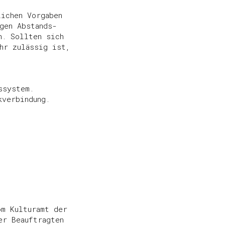
lichen Vorgaben
gen Abstands-
n. Sollten sich
hr zulässig ist,
ssystem.
kverbindung.
om Kulturamt der
er Beauftragten