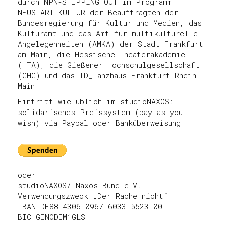
durch NPN-STEPPING OUT im Programm
NEUSTART KULTUR der Beauftragten der
Bundesregierung für Kultur und Medien, das
Kulturamt und das Amt für multikulturelle
Angelegenheiten (AMKA) der Stadt Frankfurt
am Main, die Hessische Theaterakademie
(HTA), die Gießener Hochschulgesellschaft
(GHG) und das ID_Tanzhaus Frankfurt Rhein-
Main.
Eintritt wie üblich im studioNAXOS:
solidarisches Preissystem (pay as you
wish) via Paypal oder Banküberweisung:
oder
studioNAXOS/ Naxos-Bund e.V.
Verwendungszweck „Der Rache nicht“
IBAN DE88 4306 0967 6033 5523 00
BIC GENODEM1GLS