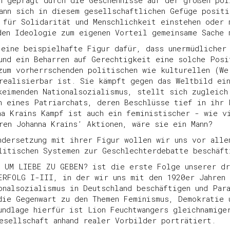
n geprägt durch die Geschehnisse auf der großen pol
ann sich in diesem gesellschaftlichen Gefüge positi
 für Solidarität und Menschlichkeit einstehen oder 
den Ideologie zum eigenen Vorteil gemeinsame Sache 
 eine beispielhafte Figur dafür, dass unermüdlicher
und ein Beharren auf Gerechtigkeit eine solche Posi
zum vorherrschenden politischen wie kulturellen (We
realisierbar ist. Sie kämpft gegen das Weltbild ei
keimenden Nationalsozialismus, stellt sich zugleich
n eines Patriarchats, deren Beschlüsse tief in ihr 
na Krains Kampf ist auch ein feministischer - wie v
ren Johanna Krains’ Aktionen, wäre sie ein Mann?
ndersetzung mit ihrer Figur wollen wir uns vor alle
litischen Systemen zur Geschlechterdebatte beschäft
 UM LIEBE ZU GEBEN? ist die erste Folge unserer dr
ERFOLG I-III, in der wir uns mit den 1920er Jahren 
onalsozialismus in Deutschland beschäftigen und Par
die Gegenwart zu den Themen Feminismus, Demokratie 
undlage hierfür ist Lion Feuchtwangers gleichnamige
esellschaft anhand realer Vorbilder porträtiert.