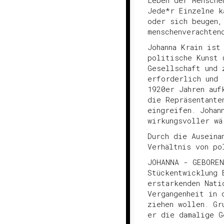
Leben der Mensche
Jede*r Einzelne k
oder sich beugen,
menschenverachten
Johanna Krain ist
politische Kunst 
Gesellschaft und 
erforderlich und 
1920er Jahren auf
die Repräsentante
eingreifen. Johan
wirkungsvoller wä
Durch die Auseina
Verhältnis von po
JOHANNA - GEBOREN
Stückentwicklung 
erstarkenden Nati
Vergangenheit in 
ziehen wollen. Gr
er die damalige G