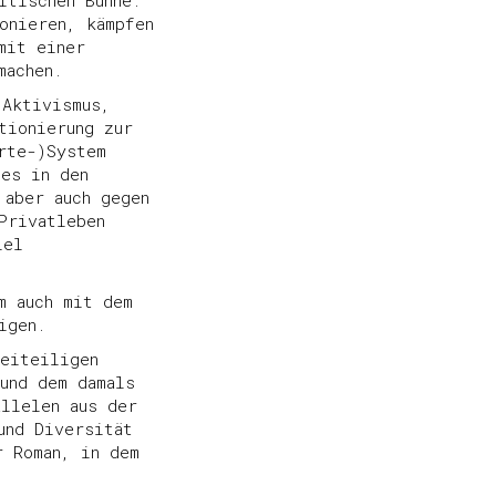
itischen Bühne.
onieren, kämpfen
mit einer
machen.
 Aktivismus,
tionierung zur
rte-)System
nes in den
 aber auch gegen
Privatleben
iel
m auch mit dem
igen.
eiteiligen
und dem damals
allelen aus der
und Diversität
r Roman, in dem