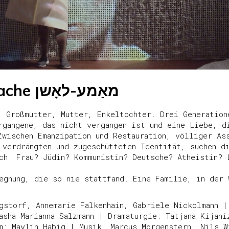
Muttersprache מאַמע-לאָשן
. Großmutter, Mutter, Enkeltochter. Drei Generation
rgangene, das nicht vergangen ist und eine Liebe, d
Zwischen Emanzipation und Restauration, völliger As
 verdrängten und zugeschütteten Identität, suchen di
ch. Frau? Jüdin? Kommunistin? Deutsche? Atheistin? 
egnung, die so nie stattfand. Eine Familie, in der 
gstorf, Annemarie Falkenhain, Gabriele Nickolmann |
asha Marianna Salzmann | Dramaturgie: Tatjana Kijani
m: Maylin Habig | Musik: Marcus Morgenstern, Nils W