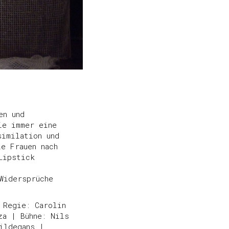
en und
ie immer eine
similation und
e Frauen nach
Lipstick
Widersprüche
 Regie: Carolin
za | Bühne: Nils
ildegans |