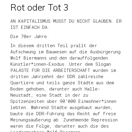
Rot oder Tot 3
AN KAPITALISMUS MUSST DU NICHT GLAUBEN. ER
IST EINFACH DA.
Die 70er Jahre.
In diesem dritten Teil prallt der
Aufschwung im Bauwesen auf die Ausbürgerung
Wolf Biermanns und den darauffolgenden
Künstler*innen-Exodus. Unter dem Slogan
PALÄSTE FÜR DIE ARBEITERSCHAFT wurden im
dritten Jahrzehnt der DDR zahlreiche
Quartiere und teils ganze Städte aus dem
Boden gehoben, darunter auch Halle-
Neustadt, eine Stadt in der zu
Spitzenzeiten über 90'000 Einwohner*innen
lebten. Während Städte ausgebaut wurden,
baute die DDR-Führung das Recht auf freie
Meinungsäußerung ab. Zunehmende Repression
waren die Folge, darunter auch die des
Liedermachers Wolf Biermann.